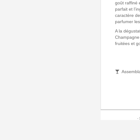
goût raffiné 
parfait et l’i
caractère de
parfumer les
A la dégusta
Champagne e
fruitées et 
Assembl
-