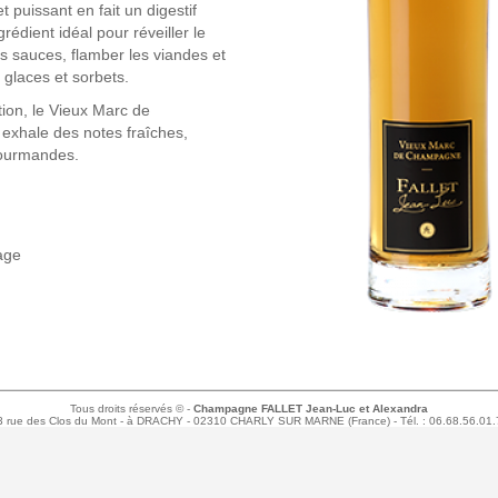
et puissant en fait un digestif
ngrédient idéal pour réveiller le
s sauces, flamber les viandes et
 glaces et sorbets.
tion, le Vieux Marc de
xhale des notes fraîches,
gourmandes.
age
Tous droits réservés © -
Champagne FALLET Jean-Luc et Alexandra
 3 rue des Clos du Mont - à DRACHY - 02310 CHARLY SUR MARNE (France) - Tél. : 06.68.56.01.