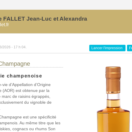
FALLET Jean-Luc et Alexandra
et.fr
8/2026 - 17 h 04.
Lancer l'impression
F
 Champagne
vie champenoise
-vie d’Appellation d’Origine
 (AOR) est obtenue par la
de marc de raisins égrappés,
xclusivement du vignoble de
.
Champagne est une spécificité
hampenois. Au même titre que les
hiskies, cognacs ou rhums Son