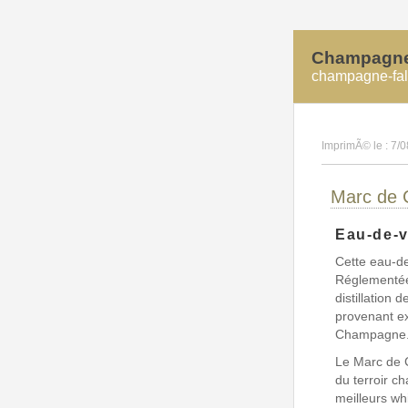
Champagne 
champagne-fall
ImprimÃ© le : 7/0
Marc de
Eau-de-
Cette eau-de
Réglementée
distillation 
provenant e
Champagne
Le Marc de 
du terroir c
meilleurs w