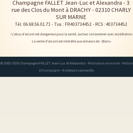
Champagne FALLET Jean-Luc et Alexandra
-
3
rue des Clos du Mont à DRACHY -
02310
CHARLY
SUR MARNE
Tél. 06.68.56.01.71
- Tva. : FR403734452 - RCS : 403734452
- L'abus d'alcool est dangereux pour la santé, sachez consommer avec modération
- La vente d'alcool est interdite aux mineurs de -18ans -
© 2003-2026 Champagne FALLET Jean-Luc et Alexandra -
Réalisation enovanet
-
Moteur
eChampagne
- 4 visiteurs connectés.