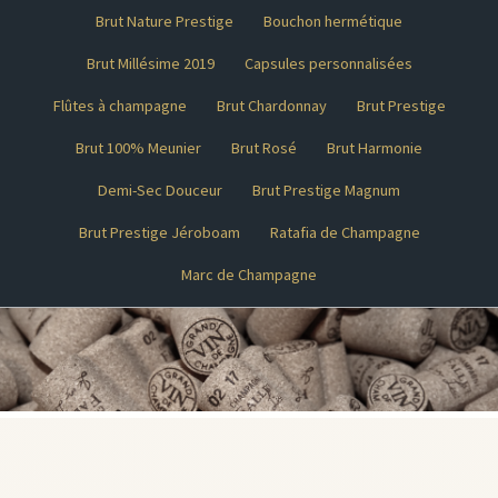
Brut Nature Prestige
Bouchon hermétique
Brut Millésime 2019
Capsules personnalisées
Flûtes à champagne
Brut Chardonnay
Brut Prestige
Brut 100% Meunier
Brut Rosé
Brut Harmonie
Demi-Sec Douceur
Brut Prestige Magnum
Brut Prestige Jéroboam
Ratafia de Champagne
Marc de Champagne