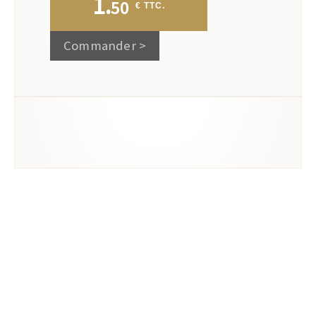
1.
50
 € TTC.
Commander >