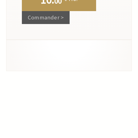
00
Commander >