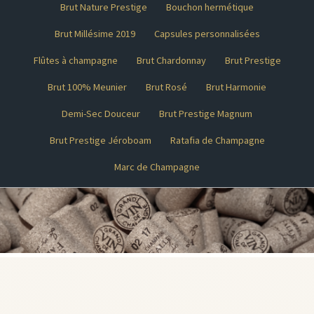
Brut Nature Prestige
Bouchon hermétique
Brut Millésime 2019
Capsules personnalisées
Flûtes à champagne
Brut Chardonnay
Brut Prestige
Brut 100% Meunier
Brut Rosé
Brut Harmonie
Demi-Sec Douceur
Brut Prestige Magnum
Brut Prestige Jéroboam
Ratafia de Champagne
Marc de Champagne